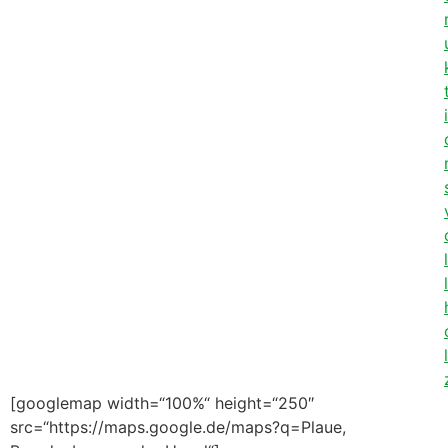
i
l
l
l
[googlemap width=“100%“ height=“250″
src=“https://maps.google.de/maps?q=Plaue,