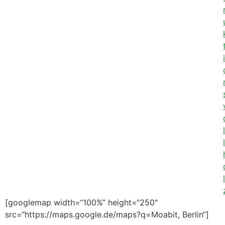
[googlemap width=“100%“ height=“250″
src=“https://maps.google.de/maps?q=Moabit, Berlin“]