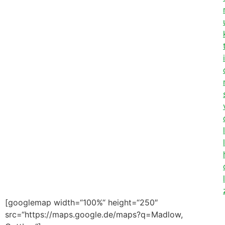
[googlemap width=“100%“ height=“250″
src=“https://maps.google.de/maps?q=Madlow,