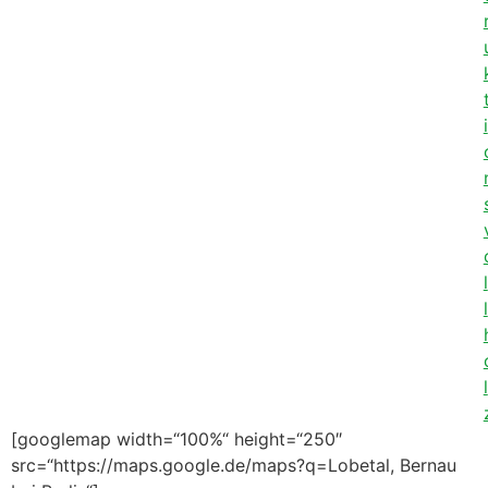
i
l
l
l
[googlemap width=“100%“ height=“250″
src=“https://maps.google.de/maps?q=Lobetal, Bernau