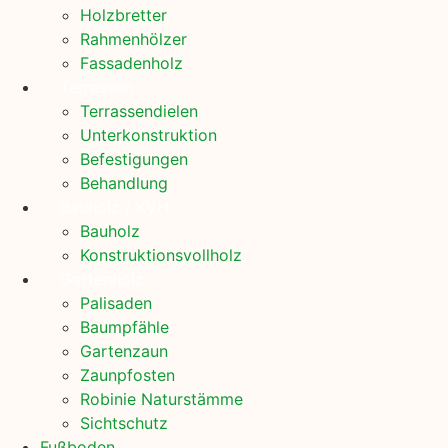
Holzbretter
Rahmenhölzer
Fassadenholz
Terrassen
Terrassendielen
Unterkonstruktion
Befestigungen
Behandlung
Bauholz / KVH
Bauholz
Konstruktionsvollholz
Gartenholz
Palisaden
Baumpfähle
Gartenzaun
Zaunpfosten
Robinie Naturstämme
Sichtschutz
Fußboden