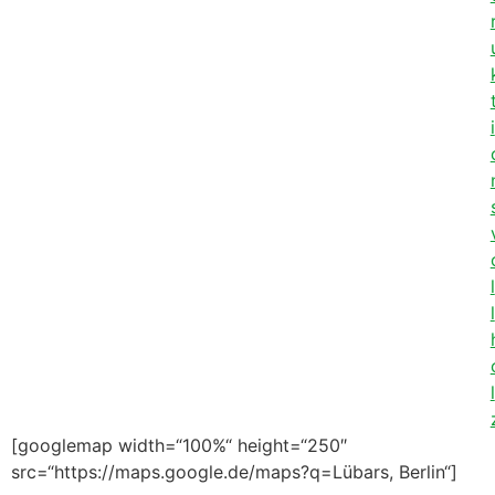
i
l
l
l
[googlemap width=“100%“ height=“250″
src=“https://maps.google.de/maps?q=Lübars, Berlin“]