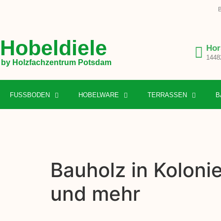
B
Hobeldiele
Hor
1448
by Holzfachzentrum Potsdam
FUSSBODEN
HOBELWARE
TERRASSEN
B
Bauholz in Koloni
und mehr