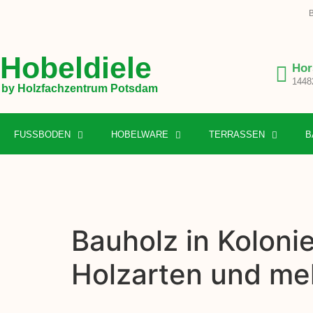
B
Hobeldiele
Hor
1448
by Holzfachzentrum Potsdam
FUSSBODEN
HOBELWARE
TERRASSEN
B
Bauholz in Koloni
Holzarten und me