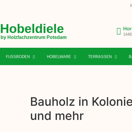
B
Hobeldiele
Hor
1448
by Holzfachzentrum Potsdam
FUSSBODEN
HOBELWARE
TERRASSEN
B
Bauholz in Koloni
und mehr