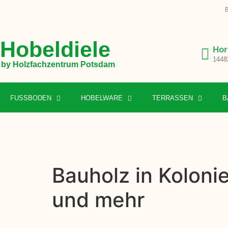
B
Hobeldiele
Hor
1448
by Holzfachzentrum Potsdam
FUSSBODEN
HOBELWARE
TERRASSEN
B
Bauholz in Koloni
und mehr