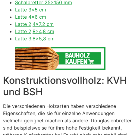
Schalbretter 25×150 mm
Latte 3×5 cm
Latte 4×6 cm
Latte 2,4×7,2 cm
Latte 2,8×4,8 cm
Latte 3,8×5,8 cm
Konstruktionsvollholz: KVH
und BSH
Die verschiedenen Holzarten haben verschiedene
Eigenschaften, die sie für einzelne Anwendungen
vielmehr geeignet machen als andere. Douglasienbretter
sind beispielsweise für ihre hohe Festigkeit bekannt,
während Kieferbretter bei Feuchtigkeit sehr stabil sind,