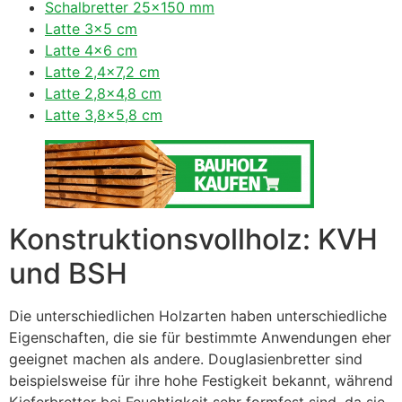
Schalbretter 25×150 mm
Latte 3×5 cm
Latte 4×6 cm
Latte 2,4×7,2 cm
Latte 2,8×4,8 cm
Latte 3,8×5,8 cm
Konstruktionsvollholz: KVH
und BSH
Die unterschiedlichen Holzarten haben unterschiedliche
Eigenschaften, die sie für bestimmte Anwendungen eher
geeignet machen als andere. Douglasienbretter sind
beispielsweise für ihre hohe Festigkeit bekannt, während
Kieferbretter bei Feuchtigkeit sehr formfest sind, da sie