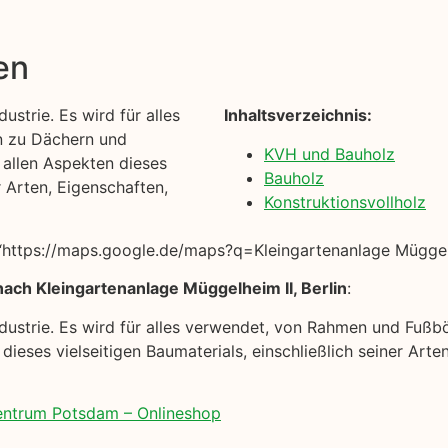
en
ustrie. Es wird für alles
Inhaltsverzeichnis:
n zu Dächern und
KVH und Bauholz
t allen Aspekten dieses
Bauholz
r Arten, Eigenschaften,
Konstruktionsvollholz
ttps://maps.google.de/maps?q=Kleingartenanlage Müggelhe
ach Kleingartenanlage Müggelheim II, Berlin
:
industrie. Es wird für alles verwendet, von Rahmen und Fuß
n dieses vielseitigen Baumaterials, einschließlich seiner A
zentrum Potsdam – Onlineshop