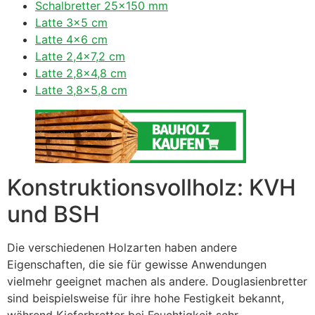
Schalbretter 25×150 mm
Latte 3×5 cm
Latte 4×6 cm
Latte 2,4×7,2 cm
Latte 2,8×4,8 cm
Latte 3,8×5,8 cm
Konstruktionsvollholz: KVH
und BSH
Die verschiedenen Holzarten haben andere
Eigenschaften, die sie für gewisse Anwendungen
vielmehr geeignet machen als andere. Douglasienbretter
sind beispielsweise für ihre hohe Festigkeit bekannt,
während Kieferbretter bei Feuchtigkeit sehr