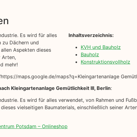
en
dustrie. Es wird für alles
Inhaltsverzeichnis:
n zu Dächern und
KVH und Bauholz
t allen Aspekten dieses
Bauholz
r Arten,
Konstruktionsvollholz
nd mehr!
ttps://maps.google.de/maps?q=Kleingartenanlage Gemütlichk
ch Kleingartenanlage Gemütlichkeit III, Berlin
:
uindustrie. Es wird für alles verwendet, von Rahmen und Fu
n dieses vielseitigen Baumaterials, einschließlich seiner A
zentrum Potsdam – Onlineshop