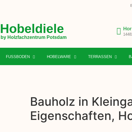
B
Hobeldiele
Hor
1448
by Holzfachzentrum Potsdam
FUSSBODEN
HOBELWARE
TERRASSEN
B
Bauholz in Kleinga
Eigenschaften, H