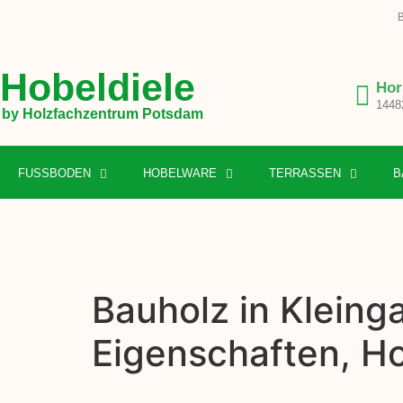
B
Hobeldiele
Hor
1448
by Holzfachzentrum Potsdam
FUSSBODEN
HOBELWARE
TERRASSEN
B
Bauholz in Klein
Eigenschaften, H