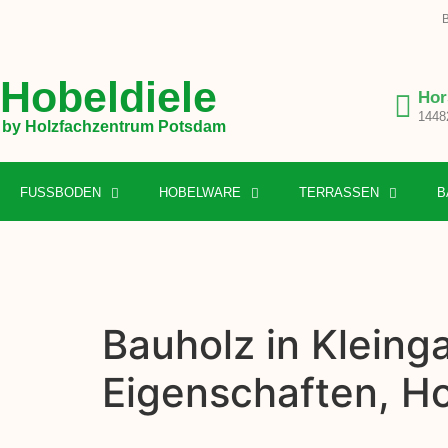
B
Hobeldiele
Hor
1448
by Holzfachzentrum Potsdam
FUSSBODEN
HOBELWARE
TERRASSEN
B
Bauholz in Kleing
Eigenschaften, H