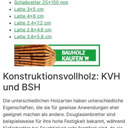
Schalbretter 25×150 mm
Latte 3×5 cm
Latte 4×6 cm
Latte 2,4×7,2 cm
Latte 2,8×4,8 cm
Latte 3,8×5,8 cm
Konstruktionsvollholz: KVH
und BSH
Die unterschiedlichen Holzarten haben unterschiedliche
Eigenschaften, die sie für gewisse Anwendungen eher
geeignet machen als andere. Douglasienbretter sind
beispielsweise für ihre hohe Festigkeit bekannt, während
Kieferbretter bei Feuchtigkeit sehr formfest sind, da sie