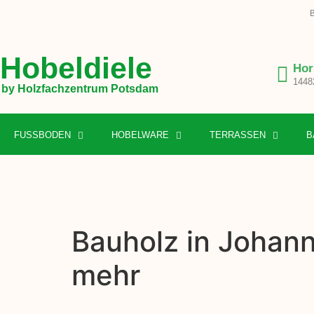
B
Hobeldiele
Hor
1448
by Holzfachzentrum Potsdam
FUSSBODEN
HOBELWARE
TERRASSEN
B
Bauholz in Johann
mehr