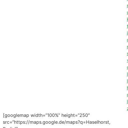
[googlemap width=“100%“ height=“250″
src=“https://maps.google.de/maps?q=Haselhorst,