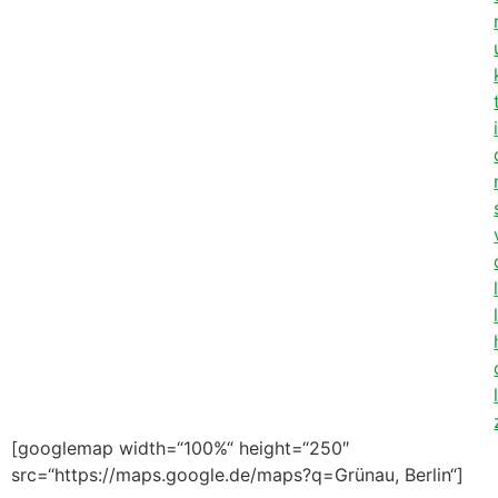
[googlemap width=“100%“ height=“250″
src=“https://maps.google.de/maps?q=Grünau, Berlin“]