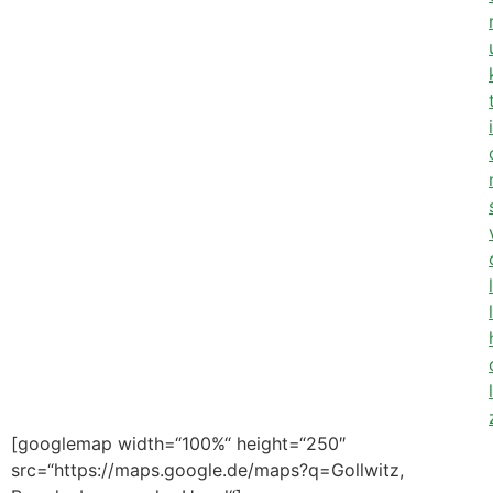
[googlemap width=“100%“ height=“250″
src=“https://maps.google.de/maps?q=Gollwitz,