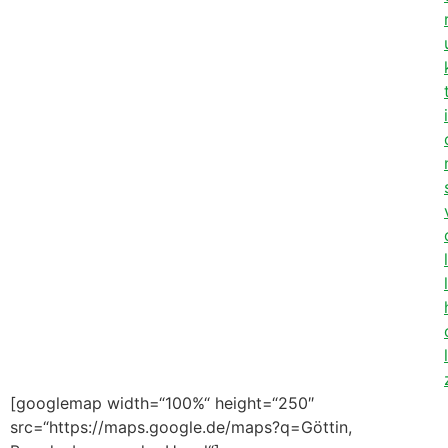
i
l
l
l
[googlemap width=“100%“ height=“250″
src=“https://maps.google.de/maps?q=Göttin,