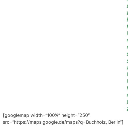
i
l
l
l
[googlemap width=“100%“ height=“250″
src=“https://maps.google.de/maps?q=Buchholz, Berlin“]