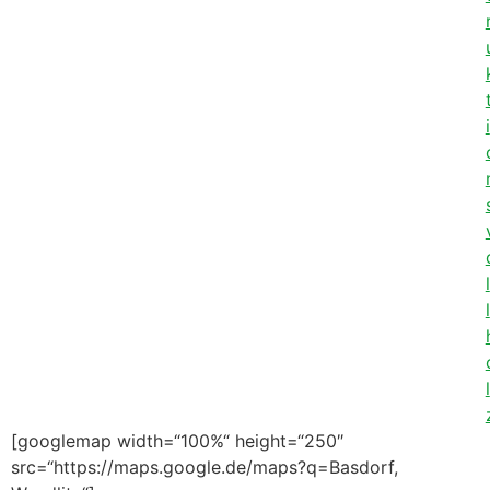
i
l
l
l
[googlemap width=“100%“ height=“250″
src=“https://maps.google.de/maps?q=Basdorf,