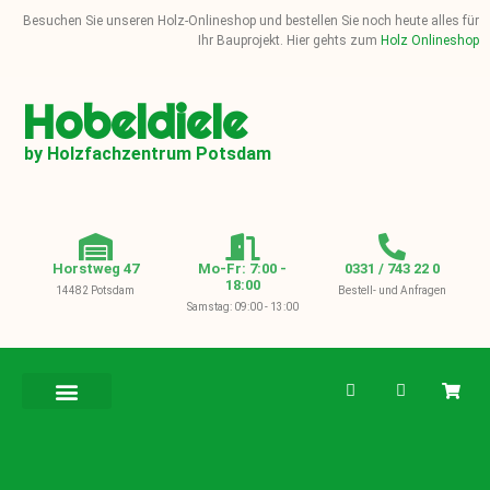
Besuchen Sie unseren Holz-Onlineshop und bestellen Sie noch heute alles für
Ihr Bauprojekt. Hier gehts zum
Holz Onlineshop
Hobeldiele
by Holzfachzentrum Potsdam
Horstweg 47
Mo-Fr: 7:00 -
0331 / 743 22 0
18:00
14482 Potsdam
Bestell- und Anfragen
Samstag: 09:00 - 13:00
BAUHOLZ / KVH