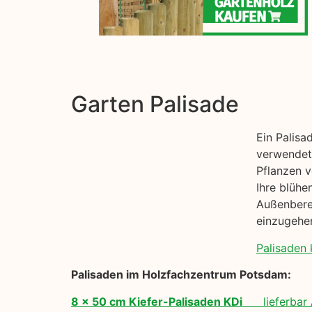
Garten Palisade
Ein Palisa
verwendet 
Pflanzen v
Ihre blühe
Außenbere
einzugehe
Palisaden 
Palisaden im Holzfachzentrum Potsdam:
8 x 50 cm Kiefer-Palisaden KDi
lieferbar 