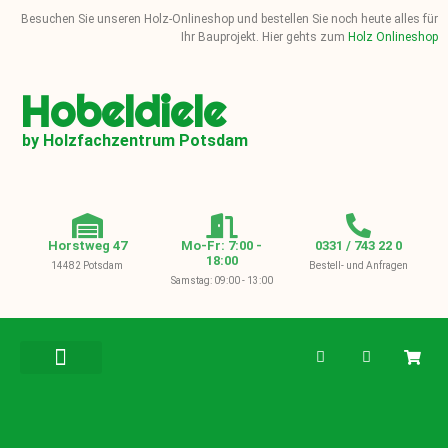
Besuchen Sie unseren Holz-Onlineshop und bestellen Sie noch heute alles für
Ihr Bauprojekt. Hier gehts zum
Holz Onlineshop
Hobeldiele
by Holzfachzentrum Potsdam
Horstweg 47
Mo-Fr: 7:00 -
0331 / 743 22 0
18:00
14482 Potsdam
Bestell- und Anfragen
Samstag: 09:00 - 13:00
BAUHOLZ / KVH