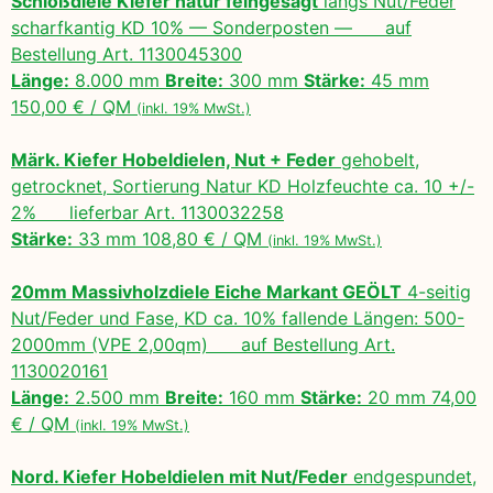
Schloßdiele Kiefer natur feingesägt
längs Nut/Feder
scharfkantig KD 10% — Sonderposten — auf
Bestellung Art. 1130045300
Länge:
8.000 mm
Breite:
300 mm
Stärke:
45 mm
150,00 € / QM
(inkl. 19% MwSt.)
Märk. Kiefer Hobeldielen, Nut + Feder
gehobelt,
getrocknet, Sortierung Natur KD Holzfeuchte ca. 10 +/-
2% lieferbar Art. 1130032258
Stärke:
33 mm 108,80 € / QM
(inkl. 19% MwSt.)
20mm Massivholzdiele Eiche Markant GEÖLT
4-seitig
Nut/Feder und Fase, KD ca. 10% fallende Längen: 500-
2000mm (VPE 2,00qm) auf Bestellung Art.
1130020161
Länge:
2.500 mm
Breite:
160 mm
Stärke:
20 mm 74,00
€ / QM
(inkl. 19% MwSt.)
Nord. Kiefer Hobeldielen mit Nut/Feder
endgespundet,