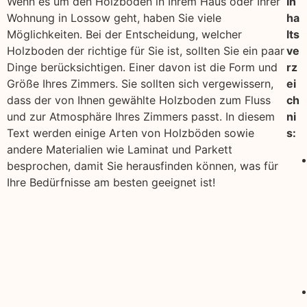
Wenn es um den Holzboden in Ihrem Haus oder Ihrer
In
Wohnung in Lossow geht, haben Sie viele
ha
Möglichkeiten. Bei der Entscheidung, welcher
lts
Holzboden der richtige für Sie ist, sollten Sie ein paar
ve
Dinge berücksichtigen. Einer davon ist die Form und
rz
Größe Ihres Zimmers. Sie sollten sich vergewissern,
ei
dass der von Ihnen gewählte Holzboden zum Fluss
ch
und zur Atmosphäre Ihres Zimmers passt. In diesem
ni
Text werden einige Arten von Holzböden sowie
s:
andere Materialien wie Laminat und Parkett
besprochen, damit Sie herausfinden können, was für
Ihre Bedürfnisse am besten geeignet ist!