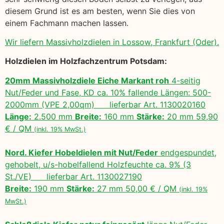
diesem Grund ist es am besten, wenn Sie dies von
einem Fachmann machen lassen.
Wir liefern Massivholzdielen in Lossow, Frankfurt (Oder).
Holzdielen im Holzfachzentrum Potsdam:
20mm Massivholzdiele Eiche Markant roh
4-seitig
Nut/Feder und Fase, KD ca. 10% fallende Längen: 500-
2000mm (VPE 2,00qm) lieferbar Art. 1130020160
Länge:
2.500 mm
Breite:
160 mm
Stärke:
20 mm 59,90
€ / QM
(inkl. 19% MwSt.)
Nord. Kiefer Hobeldielen mit Nut/Feder
endgespundet,
gehobelt, u/s-hobelfallend Holzfeuchte ca. 9% (3
St./VE) lieferbar Art. 1130027190
Breite:
190 mm
Stärke:
27 mm 50,00 € / QM
(inkl. 19%
MwSt.)