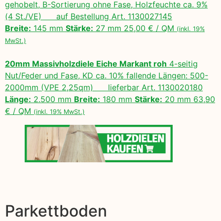
gehobelt, B-Sortierung ohne Fase, Holzfeuchte ca. 9%
(4 St./VE) auf Bestellung Art. 1130027145
Breite:
145 mm
Stärke:
27 mm 25,00 € / QM
(inkl. 19%
MwSt.)
20mm Massivholzdiele Eiche Markant roh
4-seitig
Nut/Feder und Fase, KD ca. 10% fallende Längen: 500-
2000mm (VPE 2,25qm) lieferbar Art. 1130020180
Länge:
2.500 mm
Breite:
180 mm
Stärke:
20 mm 63,90
€ / QM
(inkl. 19% MwSt.)
Parkettboden