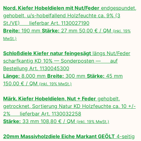
Nord. Kiefer Hobeldielen mit Nut/Feder
endgespundet,
gehobelt, u/s-hobelfallend Holzfeuchte ca. 9% (3
St./VE) lieferbar Art. 1130027190
Breite:
190 mm
Stärke:
27 mm 50,00 € / QM
(inkl. 19%
MwSt.)
Schloßdiele Kiefer natur feingesägt
längs Nut/Feder
scharfkantig KD 10% — Sonderposten — auf
Bestellung Art. 1130045300
Länge:
8.000 mm
Breite:
300 mm
Stärke:
45 mm
150,00 € / QM
(inkl. 19% MwSt.)
Märk. Kiefer Hobeldielen, Nut + Feder
gehobelt,
getrocknet, Sortierung Natur KD Holzfeuchte ca. 10 +/-
2% lieferbar Art. 1130032258
Stärke:
33 mm 108,80 € / QM
(inkl. 19% MwSt.)
20mm Massivholzdiele Eiche Markant GEÖLT
4-seitig