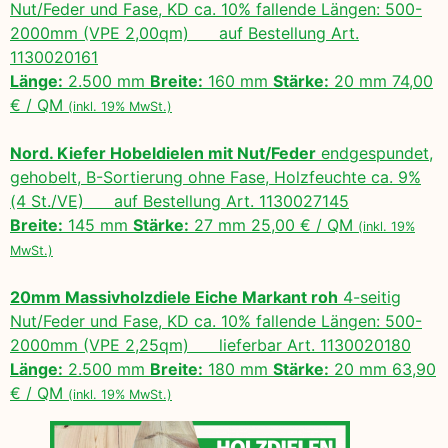
Nut/Feder und Fase, KD ca. 10% fallende Längen: 500-
2000mm (VPE 2,00qm) auf Bestellung Art.
1130020161
Länge:
2.500 mm
Breite:
160 mm
Stärke:
20 mm 74,00
€ / QM
(inkl. 19% MwSt.)
Nord. Kiefer Hobeldielen mit Nut/Feder
endgespundet,
gehobelt, B-Sortierung ohne Fase, Holzfeuchte ca. 9%
(4 St./VE) auf Bestellung Art. 1130027145
Breite:
145 mm
Stärke:
27 mm 25,00 € / QM
(inkl. 19%
MwSt.)
20mm Massivholzdiele Eiche Markant roh
4-seitig
Nut/Feder und Fase, KD ca. 10% fallende Längen: 500-
2000mm (VPE 2,25qm) lieferbar Art. 1130020180
Länge:
2.500 mm
Breite:
180 mm
Stärke:
20 mm 63,90
€ / QM
(inkl. 19% MwSt.)