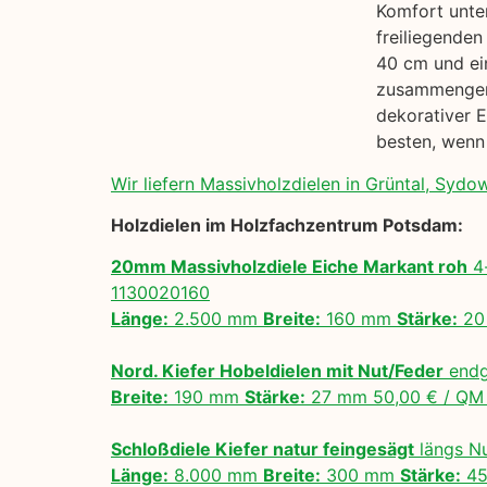
Komfort unter
freiliegenden
40 cm und ein
zusammengena
dekorativer E
besten, wenn
Wir liefern Massivholzdielen in Grüntal, Sydow
Holzdielen im Holzfachzentrum Potsdam:
20mm Massivholzdiele Eiche Markant roh
4-
1130020160
Länge:
2.500 mm
Breite:
160 mm
Stärke:
20
Nord. Kiefer Hobeldielen mit Nut/Feder
endg
Breite:
190 mm
Stärke:
27 mm 50,00 € / Q
Schloßdiele Kiefer natur feingesägt
längs N
Länge:
8.000 mm
Breite:
300 mm
Stärke:
45