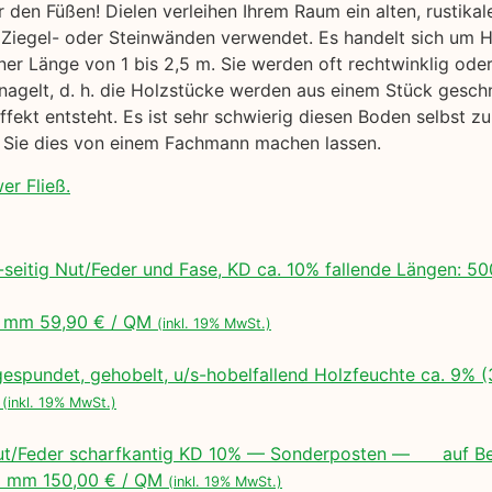
 den Füßen! Dielen verleihen Ihrem Raum ein alten, rustika
 Ziegel- oder Steinwänden verwendet. Es handelt sich um Ho
er Länge von 1 bis 2,5 m. Sie werden oft rechtwinklig ode
gelt, d. h. die Holzstücke werden aus einem Stück geschn
ffekt entsteht. Es ist sehr schwierig diesen Boden selbst z
 Sie dies von einem Fachmann machen lassen.
er Fließ.
seitig Nut/Feder und Fase, KD ca. 10% fallende Längen:
 mm 59,90 € / QM
(inkl. 19% MwSt.)
espundet, gehobelt, u/s-hobelfallend Holzfeuchte ca. 9% 
M
(inkl. 19% MwSt.)
ut/Feder scharfkantig KD 10% — Sonderposten — auf Bes
 mm 150,00 € / QM
(inkl. 19% MwSt.)