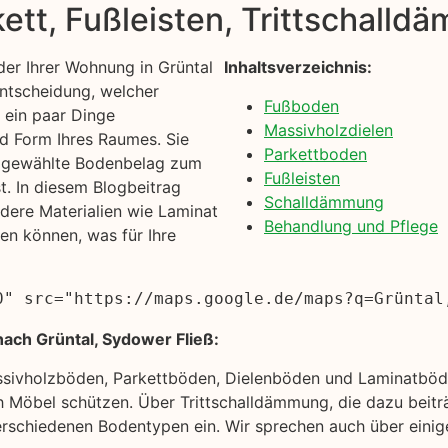
kett, Fußleisten, Trittschall
er Ihrer Wohnung in Grüntal
Inhaltsverzeichnis:
Entscheidung, welcher
Fußboden
e ein paar Dinge
Massivholzdielen
nd Form Ihres Raumes. Sie
Parkettboden
en gewählte Bodenbelag zum
Fußleisten
t. In diesem Blogbeitrag
Schalldämmung
dere Materialien wie Laminat
Behandlung und Pflege
en können, was für Ihre
0" src="https://maps.google.de/maps?q=Grüntal
ach Grüntal, Sydower Fließ:
ssivholzböden, Parkettböden, Dielenböden und Laminatböde
 Möbel schützen. Über Trittschalldämmung, die dazu beiträ
rschiedenen Bodentypen ein. Wir sprechen auch über einige