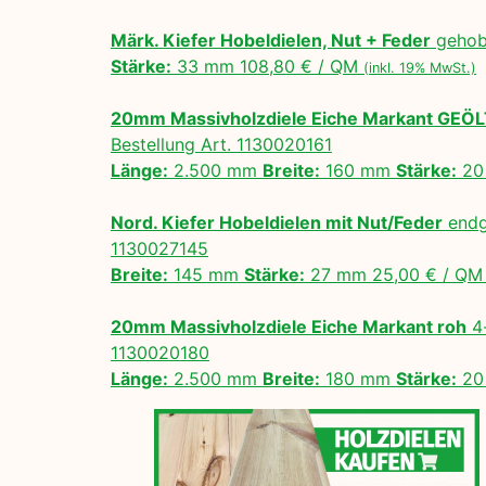
Märk. Kiefer Hobeldielen, Nut + Feder
gehobe
Stärke:
33 mm 108,80 € / QM
(inkl. 19% MwSt.)
20mm Massivholzdiele Eiche Markant GEÖ
Bestellung Art. 1130020161
Länge:
2.500 mm
Breite:
160 mm
Stärke:
20
Nord. Kiefer Hobeldielen mit Nut/Feder
endg
1130027145
Breite:
145 mm
Stärke:
27 mm 25,00 € / Q
20mm Massivholzdiele Eiche Markant roh
4-
1130020180
Länge:
2.500 mm
Breite:
180 mm
Stärke:
20