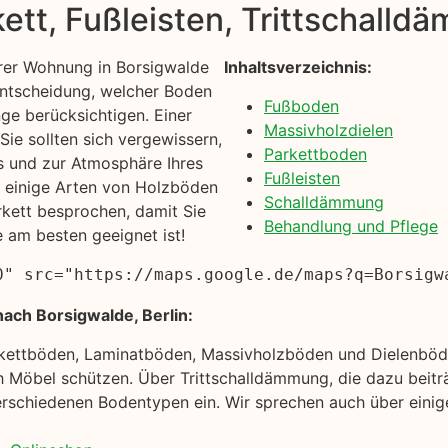
kett, Fußleisten, Trittschall
rer Wohnung in Borsigwalde
Inhaltsverzeichnis:
 Entscheidung, welcher Boden
Fußboden
inge berücksichtigen. Einer
Massivholzdielen
ie sollten sich vergewissern,
Parkettboden
s und zur Atmosphäre Ihres
Fußleisten
n einige Arten von Holzböden
Schalldämmung
rkett besprochen, damit Sie
Behandlung und Pflege
e am besten geeignet ist!
0" src="https://maps.google.de/maps?q=Borsigw
ach Borsigwalde, Berlin:
rkettböden, Laminatböden, Massivholzböden und Dielenböde
 Möbel schützen. Über Trittschalldämmung, die dazu beiträ
rschiedenen Bodentypen ein. Wir sprechen auch über einige