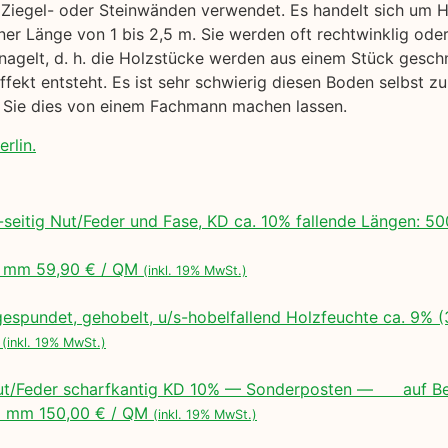
 Ziegel- oder Steinwänden verwendet. Es handelt sich um Ho
er Länge von 1 bis 2,5 m. Sie werden oft rechtwinklig ode
gelt, d. h. die Holzstücke werden aus einem Stück geschn
ffekt entsteht. Es ist sehr schwierig diesen Boden selbst z
 Sie dies von einem Fachmann machen lassen.
rlin.
seitig Nut/Feder und Fase, KD ca. 10% fallende Längen:
 mm 59,90 € / QM
(inkl. 19% MwSt.)
espundet, gehobelt, u/s-hobelfallend Holzfeuchte ca. 9% 
M
(inkl. 19% MwSt.)
ut/Feder scharfkantig KD 10% — Sonderposten — auf Bes
 mm 150,00 € / QM
(inkl. 19% MwSt.)