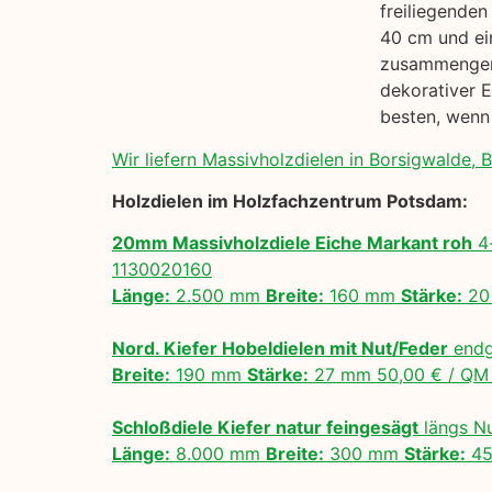
freiliegenden
40 cm und ein
zusammengena
dekorativer E
besten, wenn
Wir liefern Massivholzdielen in Borsigwalde, Be
Holzdielen im Holzfachzentrum Potsdam:
20mm Massivholzdiele Eiche Markant roh
4-
1130020160
Länge:
2.500 mm
Breite:
160 mm
Stärke:
20
Nord. Kiefer Hobeldielen mit Nut/Feder
endg
Breite:
190 mm
Stärke:
27 mm 50,00 € / Q
Schloßdiele Kiefer natur feingesägt
längs N
Länge:
8.000 mm
Breite:
300 mm
Stärke:
45