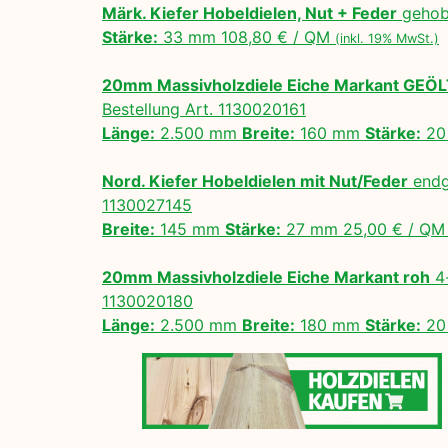
Märk. Kiefer Hobeldielen, Nut + Feder
gehobe
Stärke:
33 mm 108,80 € / QM
(inkl. 19% MwSt.)
20mm Massivholzdiele Eiche Markant GEÖ
Bestellung Art. 1130020161
Länge:
2.500 mm
Breite:
160 mm
Stärke:
20
Nord. Kiefer Hobeldielen mit Nut/Feder
endg
1130027145
Breite:
145 mm
Stärke:
27 mm 25,00 € / Q
20mm Massivholzdiele Eiche Markant roh
4-
1130020180
Länge:
2.500 mm
Breite:
180 mm
Stärke:
20