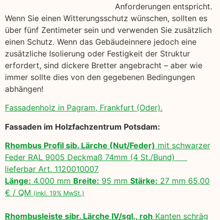
Anforderungen entspricht.
Wenn Sie einen Witterungsschutz wünschen, sollten es
über fünf Zentimeter sein und verwenden Sie zusätzlich
einen Schutz. Wenn das Gebäudeinnere jedoch eine
zusätzliche Isolierung oder Festigkeit der Struktur
erfordert, sind dickere Bretter angebracht – aber wie
immer sollte dies von den gegebenen Bedingungen
abhängen!
Fassadenholz in Pagram, Frankfurt (Oder).
Fassaden im Holzfachzentrum Potsdam:
Rhombus Profil sib. Lärche (Nut/Feder)
mit schwarzer
Feder RAL 9005 Deckmaß 74mm (4 St./Bund)
lieferbar Art. 1120010007
Länge:
4.000 mm
Breite:
95 mm
Stärke:
27 mm 65,00
€ / QM
(inkl. 19% MwSt.)
Rhombusleiste sibr. Lärche IV/sgl., roh
Kanten schräg