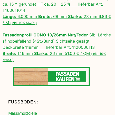
ca. 15 °, gerundet HF ca. 20 – 25 % lieferbar Art.
1460011014
Länge:
4.000 mm
Breite:
68 mm
Stärke:
28 mm 6,86 €
/ M
(inkl. 19% MwSt.)
Fassadenprofil CONO 13/26mm Nut/Feder
Sib. Lärche
sf hobelfallend (4St./Bund) Sichtseite gesägt,
Deckbreite 119mm lieferbar Art. 1120000113
Breite:
146 mm
Stärke:
26 mm 51,00 € / QM
(inkl. 19%
MwSt.)
FUSSBODEN:
Massivholzdiele