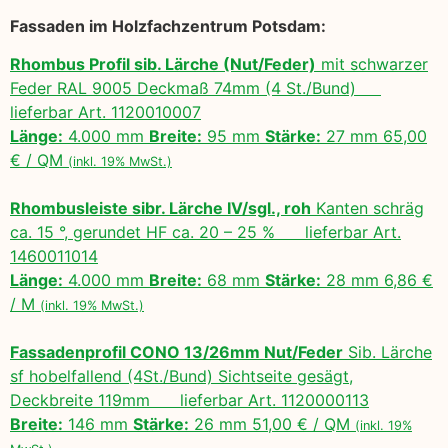
Fassaden im Holzfachzentrum Potsdam:
Rhombus Profil sib. Lärche (Nut/Feder)
mit schwarzer
Feder RAL 9005 Deckmaß 74mm (4 St./Bund)
lieferbar Art. 1120010007
Länge:
4.000 mm
Breite:
95 mm
Stärke:
27 mm 65,00
€ / QM
(inkl. 19% MwSt.)
Rhombusleiste sibr. Lärche IV/sgl., roh
Kanten schräg
ca. 15 °, gerundet HF ca. 20 – 25 % lieferbar Art.
1460011014
Länge:
4.000 mm
Breite:
68 mm
Stärke:
28 mm 6,86 €
/ M
(inkl. 19% MwSt.)
Fassadenprofil CONO 13/26mm Nut/Feder
Sib. Lärche
sf hobelfallend (4St./Bund) Sichtseite gesägt,
Deckbreite 119mm lieferbar Art. 1120000113
Breite:
146 mm
Stärke:
26 mm 51,00 € / QM
(inkl. 19%