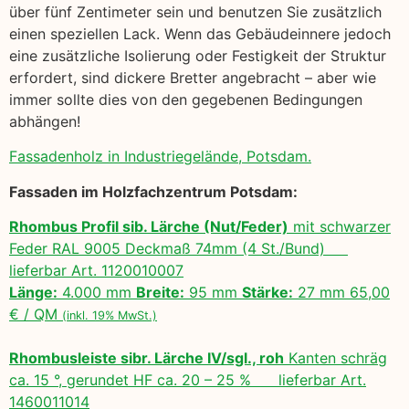
über fünf Zentimeter sein und benutzen Sie zusätzlich
einen speziellen Lack. Wenn das Gebäudeinnere jedoch
eine zusätzliche Isolierung oder Festigkeit der Struktur
erfordert, sind dickere Bretter angebracht – aber wie
immer sollte dies von den gegebenen Bedingungen
abhängen!
Fassadenholz in Industriegelände, Potsdam.
Fassaden im Holzfachzentrum Potsdam:
Rhombus Profil sib. Lärche (Nut/Feder)
mit schwarzer
Feder RAL 9005 Deckmaß 74mm (4 St./Bund)
lieferbar Art. 1120010007
Länge:
4.000 mm
Breite:
95 mm
Stärke:
27 mm 65,00
€ / QM
(inkl. 19% MwSt.)
Rhombusleiste sibr. Lärche IV/sgl., roh
Kanten schräg
ca. 15 °, gerundet HF ca. 20 – 25 % lieferbar Art.
1460011014