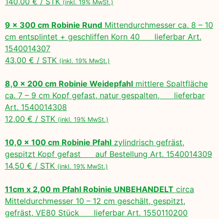
140,00 € / STK
(inkl. 19% MwSt.)
9 x 300 cm Robinie Rund
Mittendurchmesser ca. 8 – 10
cm entsplintet + geschliffen Korn 40 lieferbar Art.
1540014307
43,00 € / STK
(inkl. 19% MwSt.)
8,0 x 200 cm Robinie Weidepfahl
mittlere Spaltfläche
ca. 7 – 9 cm Kopf gefast, natur gespalten, lieferbar
Art. 1540014308
12,00 € / STK
(inkl. 19% MwSt.)
10,0 x 100 cm Robinie Pfahl
zylindrisch gefräst,
gespitzt Kopf gefast auf Bestellung Art. 1540014309
14,50 € / STK
(inkl. 19% MwSt.)
11cm x 2,00 m Pfahl Robinie UNBEHANDELT
circa
Mitteldurchmesser 10 – 12 cm geschält, gespitzt,
gefräst, VE80 Stück lieferbar Art. 1550110200