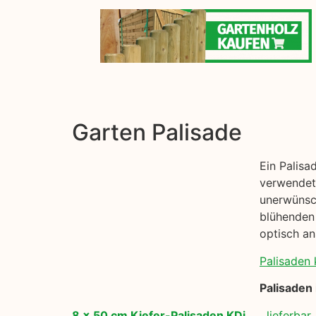
Garten Palisade
Ein Palisa
verwendet 
unerwünsch
blühenden 
optisch an
Palisaden 
Palisaden
8 x 50 cm Kiefer-Palisaden KDi
lieferbar 