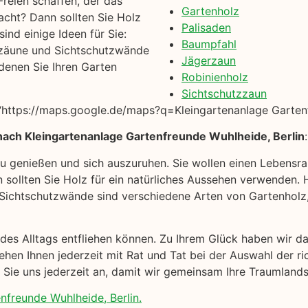
reien schaffen, der das
Gartenholz
acht? Dann sollten Sie Holz
Palisaden
ind einige Ideen für Sie:
Baumpfahl
zäune und Sichtschutzwände
Jägerzaun
denen Sie Ihren Garten
Robinienholz
Sichtschutzzaun
https://maps.google.de/maps?q=Kleingartenanlage Gartenfr
nach Kleingartenanlage Gartenfreunde Wuhlheide, Berlin
:
 zu genießen und sich auszuruhen. Sie wollen einen Lebensr
sollten Sie Holz für ein natürliches Aussehen verwenden. Hi
chtschutzwände sind verschiedene Arten von Gartenholz, 
k des Alltags entfliehen können. Zu Ihrem Glück haben wir 
hen Ihnen jederzeit mit Rat und Tat bei der Auswahl der r
n Sie uns jederzeit an, damit wir gemeinsam Ihre Traumland
nfreunde Wuhlheide, Berlin.