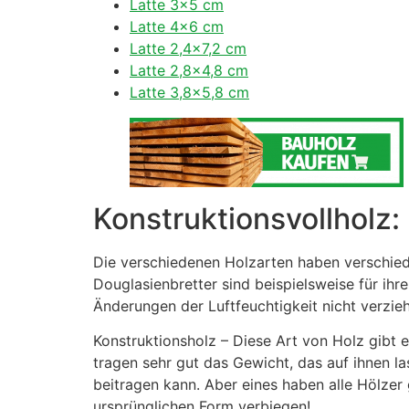
Latte 3×5 cm
Latte 4×6 cm
Latte 2,4×7,2 cm
Latte 2,8×4,8 cm
Latte 3,8×5,8 cm
Konstruktionsvollholz
Die verschiedenen Holzarten haben verschied
Douglasienbretter sind beispielsweise für ihre
Änderungen der Luftfeuchtigkeit nicht verzie
Konstruktionsholz – Diese Art von Holz gibt e
tragen sehr gut das Gewicht, das auf ihnen la
beitragen kann. Aber eines haben alle Hölzer 
ursprünglichen Form verbiegen!