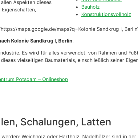
t allen Aspekten dieses
Bauholz
r Eigenschaften,
Konstruktionsvollholz
ttps://maps.google.de/maps?q=Kolonie Sandkrug I, Berlin
ach Kolonie Sandkrug I, Berlin
:
auindustrie. Es wird für alles verwendet, von Rahmen und Fu
n dieses vielseitigen Baumaterials, einschließlich seiner E
zentrum Potsdam – Onlineshop
len, Schalungen, Latten
t werden: Weichholz oder Hartholz. Nadelhölzer sind in der 