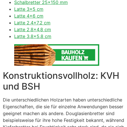
Schalbretter 25×150 mm
Latte 3×5 cm
Latte 4×6 cm
Latte 2,4×7,2 cm
Latte 2,8×4,8 cm
Latte 3,8×5,8 cm
Konstruktionsvollholz: KVH
und BSH
Die unterschiedlichen Holzarten haben unterschiedliche
Eigenschaften, die sie für einzelne Anwendungen besser
geeignet machen als andere. Douglasienbretter sind
beispielsweise für ihre hohe Festigkeit bekannt, während
Kieferbretter bei Feuchtigkeit sehr stark sind, da sie sich